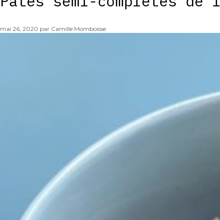
Pâtes semi-complètes de 
mai 26, 2020
par
Camille Momboisse