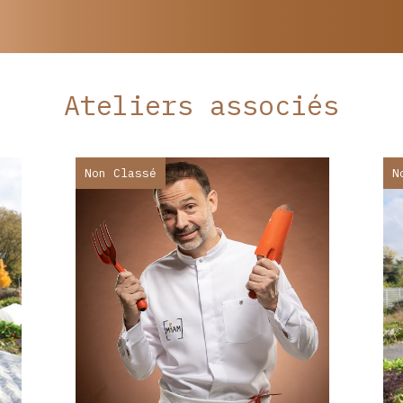
Ateliers associés
Non Classé
N