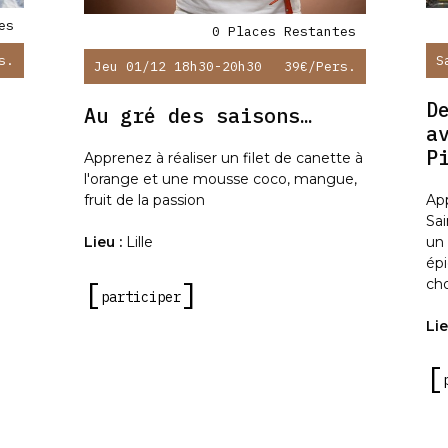
es
0 Places Restantes
s.
S
Jeu 01/12 18h30-20h30
39€
/pers.
D
Au gré des saisons…
a
P
Apprenez à réaliser un filet de canette à
l'orange et une mousse coco, mangue,
App
fruit de la passion
Sai
un 
Lieu :
Lille
épi
cho
participer
Lie