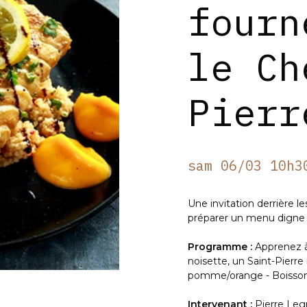
fourn
le Ch
Pierr
Next
sam 06/03 10h3
Une invitation derrière l
préparer un menu digne 
Programme :
Apprenez à 
noisette, un Saint-Pierre 
pomme/orange - Boisson
Intervenant :
Pierre Leg