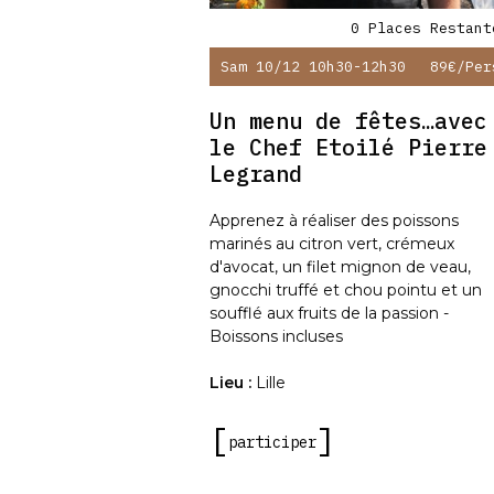
0 Places Restant
Sam 10/12 10h30-12h30
89€
/per
Un menu de fêtes…avec
le Chef Etoilé Pierre
Legrand
Apprenez à réaliser des poissons
marinés au citron vert, crémeux
d'avocat, un filet mignon de veau,
gnocchi truffé et chou pointu et un
soufflé aux fruits de la passion -
Boissons incluses
Lieu :
Lille
participer