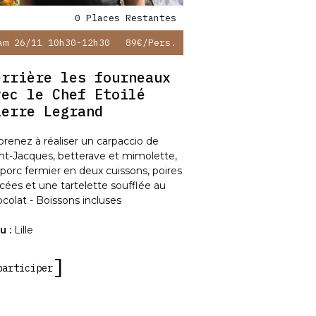
0 Places Restantes
am 26/11 10h30-12h30
89€
/pers.
errière les fourneaux
vec le Chef Etoilé
ierre Legrand
renez à réaliser un carpaccio de
nt-Jacques, betterave et mimolette,
porc fermier en deux cuissons, poires
cées et une tartelette soufflée au
colat - Boissons incluses
u :
Lille
participer