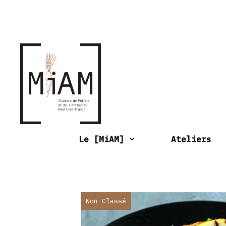
Aller
au
contenu
Le [MiAM]
Ateliers
Non Classé