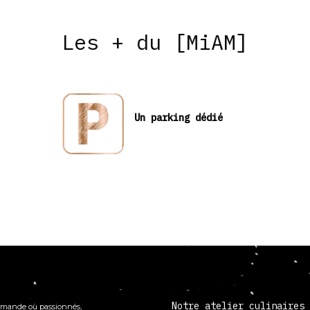
Les + du [MiAM]
Un parking dédié
Notre atelier culinaires
mande où passionnés,