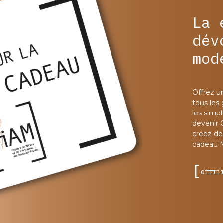
La 
dév
mod
Offrez u
tous les
les simp
devenir 
créez des
cadeau 
offri