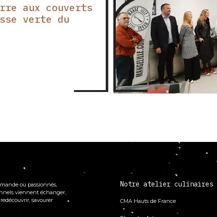
rre aux couverts
sse verte du
Notre atelier culinaires
mande où passionnés,
onnels viennent échanger,
 redécouvrir, savourer
CMA Hauts de France