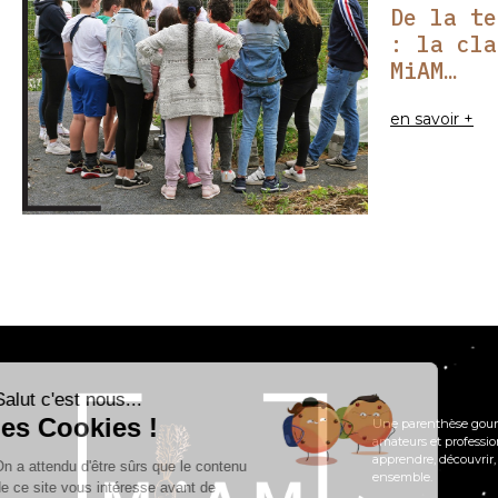
De la te
: la cla
MiAM…
en savoir +
Salut c'est nous...
les Cookies !
Une parenthèse gour
amateurs et professi
apprendre, découvrir,
On a attendu d'être sûrs que le contenu
ensemble.
de ce site vous intéresse avant de