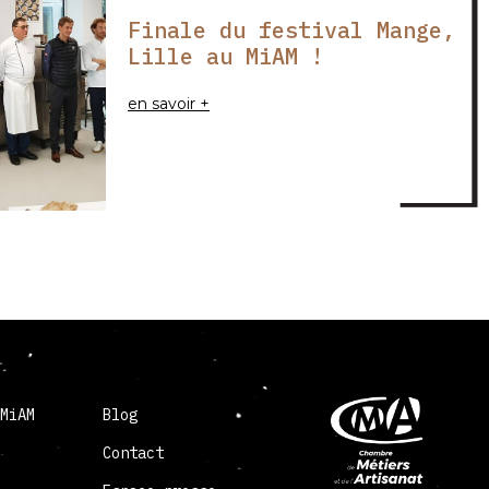
Finale du festival Mange,
Lille au MiAM !
en savoir +
 MiAM
Blog
Contact