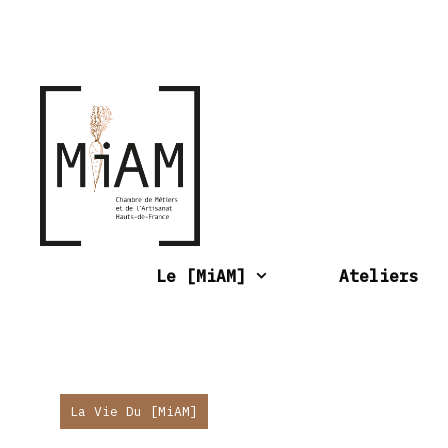
Aller
au
contenu
Le [MiAM]
Ateliers
La Vie Du [MiAM]