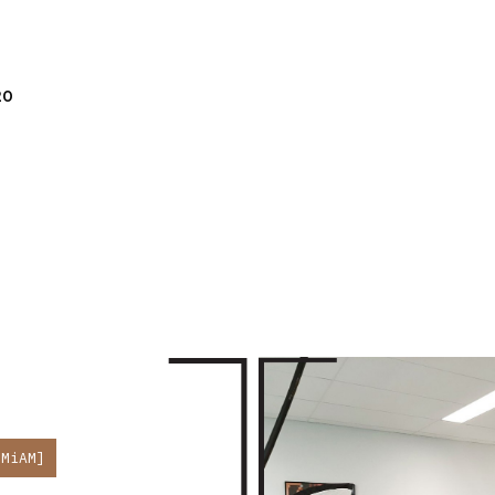
20
[MiAM]