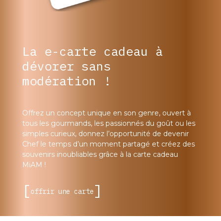
La e-carte cadeau à
dévorer sans
modération !
Offrez un concept unique en son genre, ouvert à
tous les gourmands, les passionnés du goût ou les
simples curieux, donnez l’opportunité de devenir
Chef le temps d’un moment partagé et créez des
souvenirs inoubliables grâce à la carte cadeau
MiAM !
offrir une carte