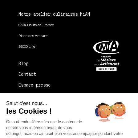
Notre atelier culinaires MiAM
CMA Hauts de France
Place des Artisans
59000 Lille
Blog
Contact
Espace presse
FAQ
Salut c'est nous...
La CMA Hauts-de-France
les Cookies !
On a attendu d'être sûrs que le contenu de
Plan du site
Mentions légales
ce site vous intéresse avant de vous
déranger, mais on aimerait bien vous accompagner pendant votre
Politique de confidentialité