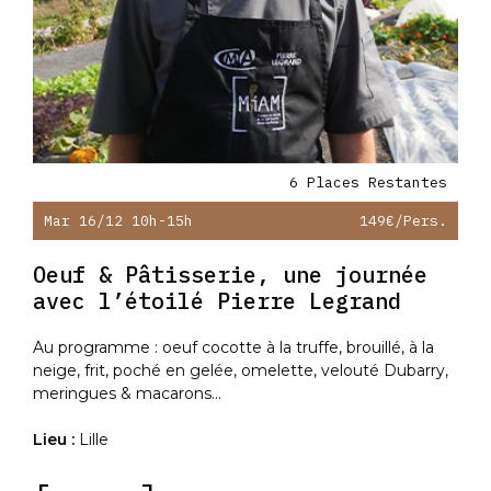
6 Places Restantes
Mar 16/12 10h-15h
149€
/pers.
Oeuf & Pâtisserie, une journée
avec l’étoilé Pierre Legrand
Au programme : oeuf cocotte à la truffe, brouillé, à la
neige, frit, poché en gelée, omelette, velouté Dubarry,
meringues & macarons...
Lieu :
Lille