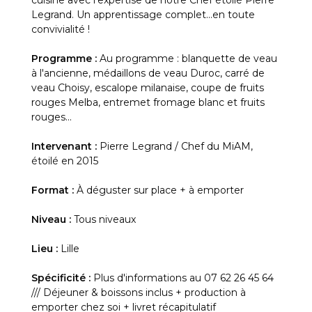
cuisine avec l'expertise de notre Chef étoilé Pierre
Legrand. Un apprentissage complet...en toute
convivialité !
Programme :
Au programme : blanquette de veau
à l'ancienne, médaillons de veau Duroc, carré de
veau Choisy, escalope milanaise, coupe de fruits
rouges Melba, entremet fromage blanc et fruits
rouges...
Intervenant :
Pierre Legrand / Chef du MiAM,
étoilé en 2015
Format :
À déguster sur place + à emporter
Niveau :
Tous niveaux
Lieu :
Lille
Spécificité :
Plus d'informations au 07 62 26 45 64
/// Déjeuner & boissons inclus + production à
emporter chez soi + livret récapitulatif