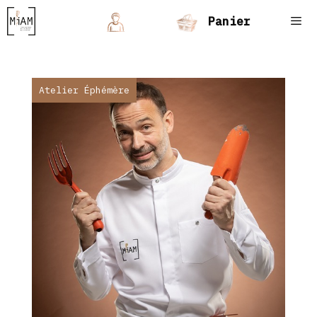
Aller
Panier
au
contenu
Men
Atelier Éphémère