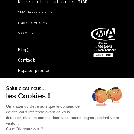
Notre atelier culinaires MiAM
CMA Hauts de France
Place des Artisans
59000 Lille
Blog
Contact
Espace presse
FAQ
Salut c'est nous...
La CMA Hauts-de-France
les Cookies !
On a attendu d'être sûrs que le contenu de
Plan du site
Mentions légales
ce site vous intéresse avant de vous
déranger, mais on aimerait bien vous accompagner pendant votre
Politique de confidentialité
visite...
C'est OK pour vous ?
Conditions générales de vente