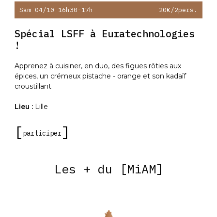
Sam 04/10 16h30-17h
20€
/2pers.
Spécial LSFF à Euratechnologies
!
Apprenez à cuisiner, en duo, des figues rôties aux
épices, un crémeux pistache - orange et son kadaïf
croustillant
Lieu :
Lille
participer
Les + du [MiAM]