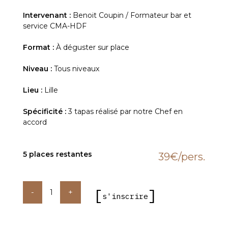
Intervenant :
Benoit Coupin / Formateur bar et
service CMA-HDF
Format :
À déguster sur place
Niveau :
Tous niveaux
Lieu :
Lille
Spécificité :
3 tapas réalisé par notre Chef en
accord
5 places restantes
39€
/pers.
quantité
de
s'inscrire
Spécial
Champagne
avec