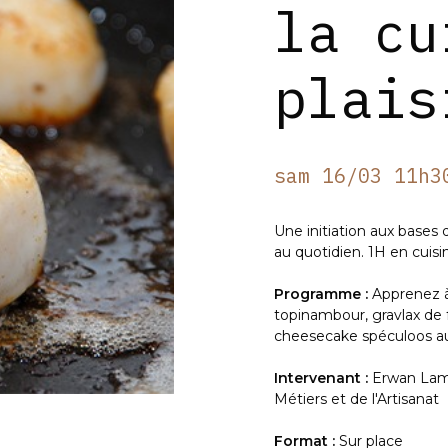
la cu
plais
sam 16/03 11h3
Une initiation aux bases 
au quotidien. 1H en cuis
Programme :
Apprenez à
topinambour, gravlax de f
cheesecake spéculoos aux
Intervenant :
Erwan Lam
Métiers et de l'Artisanat
Format :
Sur place