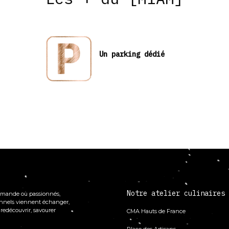
Un parking dédié
Notre atelier culinaires
mande où passionnés,
onnels viennent échanger,
 redécouvrir, savourer
CMA Hauts de France
Place des Artisans