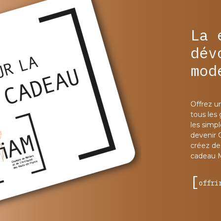
La 
dév
mod
Offrez u
tous les
les simp
devenir 
créez des
cadeau 
offri