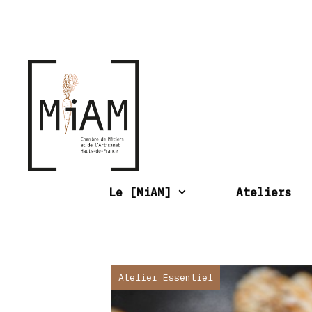
Aller
au
contenu
Le [MiAM]
Ateliers
Atelier Essentiel