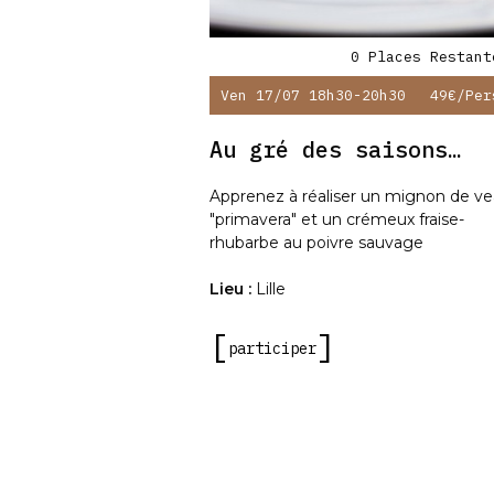
0 Places Restant
Ven 17/07 18h30-20h30
49€
/per
Au gré des saisons…
Apprenez à réaliser un mignon de v
"primavera" et un crémeux fraise-
rhubarbe au poivre sauvage
Lieu :
Lille
participer