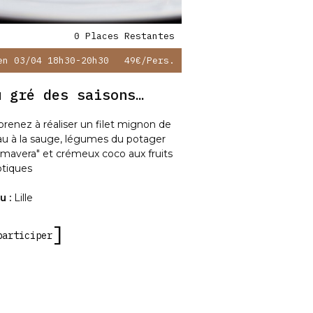
0 Places Restantes
en 03/04 18h30-20h30
49€
/pers.
u gré des saisons…
renez à réaliser un filet mignon de
au à la sauge, légumes du potager
imavera" et crémeux coco aux fruits
otiques
u :
Lille
participer