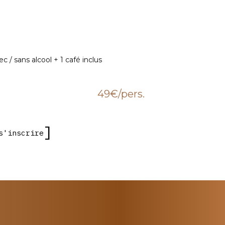
ec / sans alcool + 1 café inclus
49€
/pers.
s'inscrire