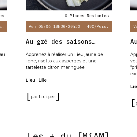
es
0 Places Restantes
s.
Ven 05/06 18h30-20h30
49€
/pers.
V
Au gré des saisons…
A
eau
Apprenez à réaliser un Lieu jaune de
App
ligne, risotto aux asperges et une
ve
tartelette citron meringuée
"pr
ex
Lieu :
Lille
Lie
participer
Les + du [MiAM]