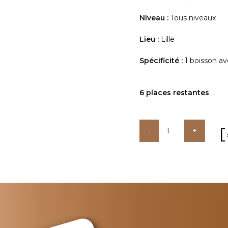
Niveau :
Tous niveaux
Lieu :
Lille
Spécificité :
1 boisson av
6 places restantes
quantité
de
Les
bases
de
la
cuisine
plaisir