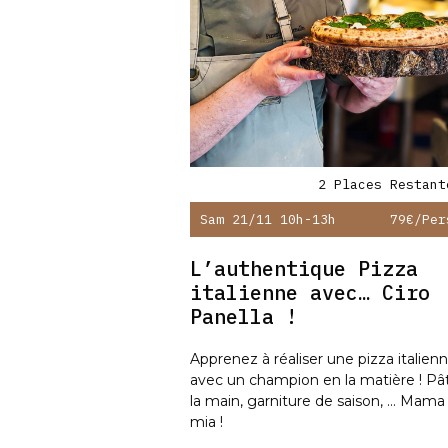
2 Places Restant
Sam 21/11 10h-13h
79€
/per
L’authentique Pizza
italienne avec… Ciro
Panella !
Apprenez à réaliser une pizza italien
avec un champion en la matière ! Pâ
la main, garniture de saison, ... Mama
mia !