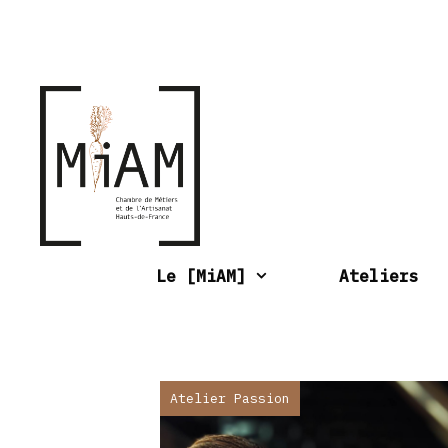
Aller
au
contenu
Le [MiAM]
Ateliers
Atelier Passion