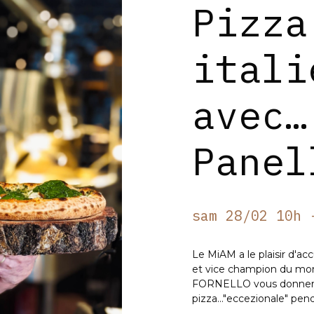
Pizza
itali
avec…
Panel
sam 28/02 10h 
Le MiAM a le plaisir d'ac
et vice champion du mond
FORNELLO vous donnera t
pizza..."eccezionale" pen