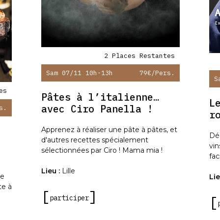
2 Places Restantes
Sam 07/11 10h-13h
79€
/pers.
S
es
Pâtes à l’italienne…
L
avec Ciro Panella !
s.
r
Apprenez à réaliser une pâte à pâtes, et
Dé
d'autres recettes spécialement
vin
sélectionnées par Ciro ! Mama mia !
fac
Lieu :
Lille
ne
Lie
te à
participer