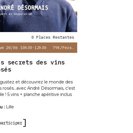
0 Places Restantes
am 20/06 10h30-12h30
79€
/pers.
es secrets des vins
osés
gustez et découvrez le monde des
s rosés...avec André Désormais, c'est
ile ! 5 vins + planche apéritive inclus
u :
Lille
participer