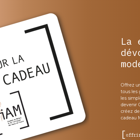
La 
dév
mod
Offrez u
tous les
les simp
devenir 
créez des
cadeau 
offri