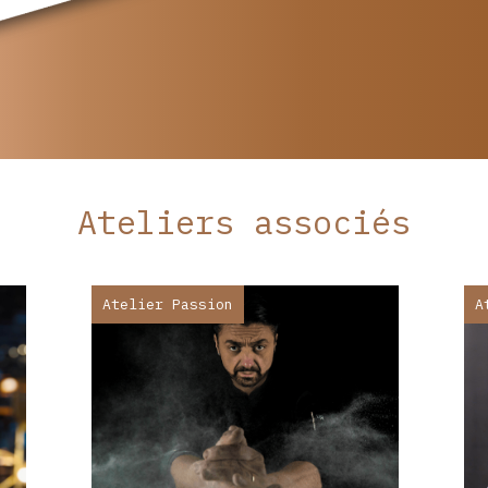
Ateliers associés
Atelier Passion
A