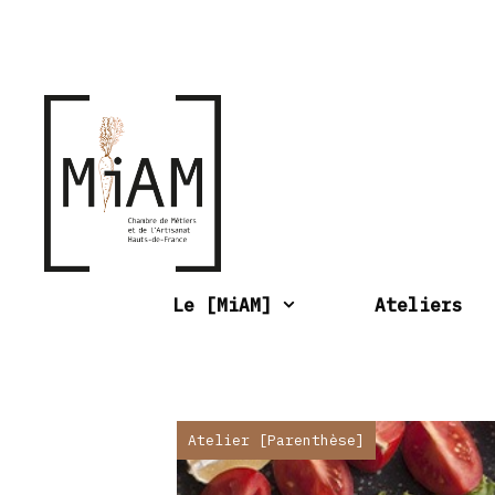
Aller
au
contenu
Le [MiAM]
Ateliers
Atelier [Parenthèse]