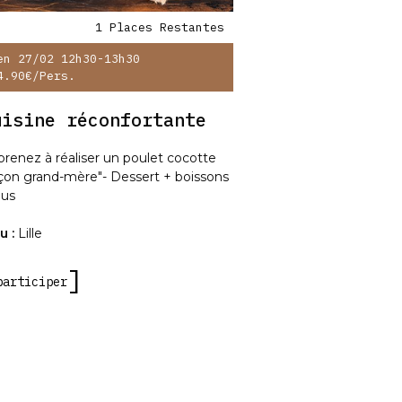
1 Places Restantes
en 27/02 12h30-13h30
4.90€
/pers.
uisine réconfortante
renez à réaliser un poulet cocotte
çon grand-mère"- Dessert + boissons
lus
u :
Lille
participer