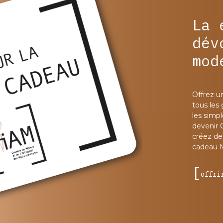
La 
dév
mod
Offrez u
tous les
les simp
devenir 
créez des
cadeau 
offri