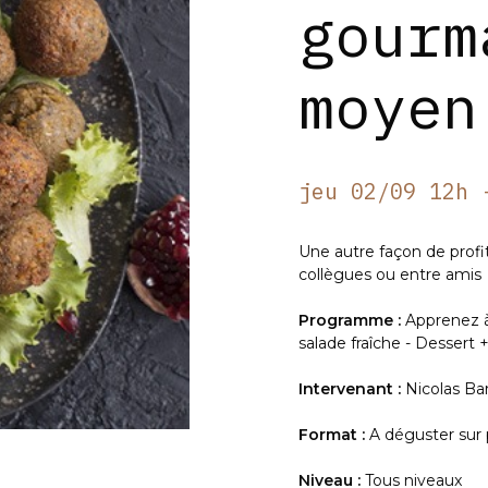
gourm
moyen
jeu 02/09 12h 
Une autre façon de profit
collègues ou entre amis
Programme :
Apprenez à 
salade fraîche - Dessert 
Intervenant :
Nicolas B
Format :
A déguster sur 
Niveau :
Tous niveaux