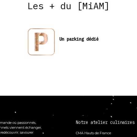
Les + du [MiAM]
Un parking dédié
Notre atelier culinaires
mande où passionnés,
onnels viennent échanger,
 redécouvrir, savourer
CMA Hauts de France