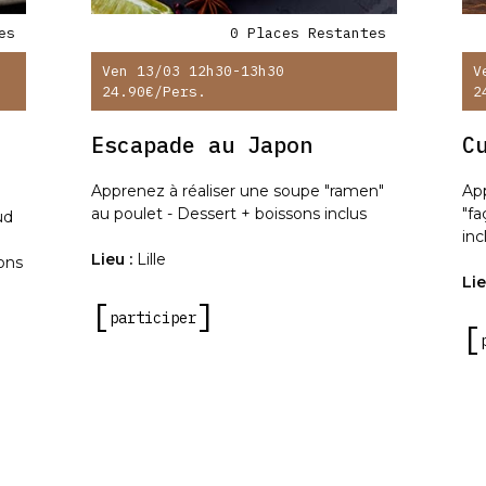
es
0 Places Restantes
Ven 13/03 12h30-13h30
V
24.90€
/pers.
2
Escapade au Japon
C
Apprenez à réaliser une soupe "ramen"
App
au poulet - Dessert + boissons inclus
"fa
ud
inc
Lieu :
Lille
sons
Lie
participer