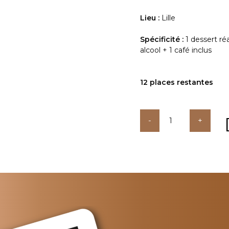
Lieu :
Lille
Spécificité :
1 dessert ré
alcool + 1 café inclus
12 places restantes
quantité
de
Pause
déj’
gourmande
au
moyen
orient