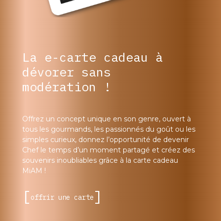
La e-carte cadeau à
dévorer sans
modération !
Offrez un concept unique en son genre, ouvert à
tous les gourmands, les passionnés du goût ou les
simples curieux, donnez l’opportunité de devenir
Chef le temps d’un moment partagé et créez des
souvenirs inoubliables grâce à la carte cadeau
MiAM !
offrir une carte