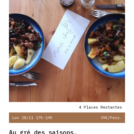
4 Places Restantes
Lun 28/11 17h-19h
39€
/pers.
Au gré des saisons…