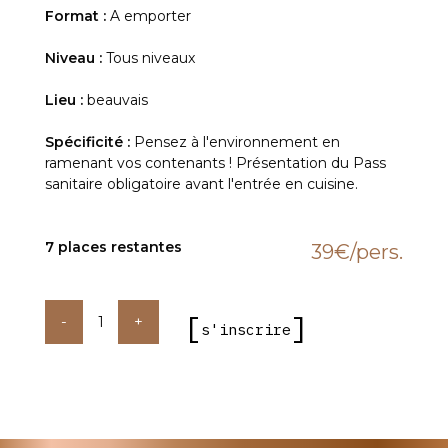
Format :
A emporter
Niveau :
Tous niveaux
Lieu :
beauvais
Spécificité :
Pensez à l'environnement en
ramenant vos contenants ! Présentation du Pass
sanitaire obligatoire avant l'entrée en cuisine.
7 places restantes
39€
/pers.
quantité
de
s'inscrire
Cuisinez
comme
un
chef
!