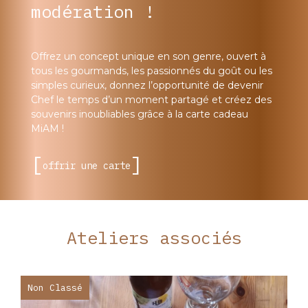
modération !
Offrez un concept unique en son genre, ouvert à
tous les gourmands, les passionnés du goût ou les
simples curieux, donnez l’opportunité de devenir
Chef le temps d’un moment partagé et créez des
souvenirs inoubliables grâce à la carte cadeau
MiAM !
offrir une carte
Ateliers associés
Non Classé