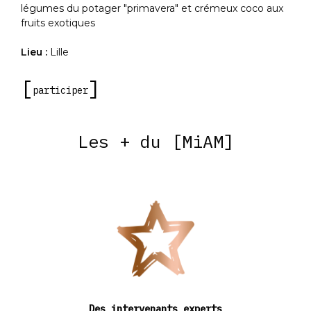
era" et crémeux coco aux
un crémeux fraise-rhubarbe 
Lieu :
Lille
participer
Les + du [MiAM]
Des intervenants experts