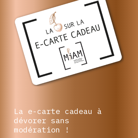
La e-carte cadeau à
dévorer sans
modération !