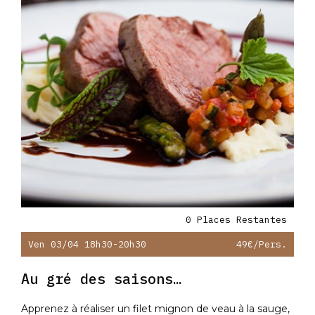
0 Places Restantes
49€
/pers.
Ven 17/07 18h30-20h30
ns…
Au gré des saiso
 mignon de veau à la sauge,
Apprenez à réaliser un mign