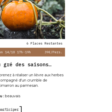
6 Places Restantes
en 14/10 17h-19h
39€
/pers.
u gré des saisons…
renez à réaliser un lièvre aux herbes
compagné d'un crumble de
timarron au parmesan.
u :
beauvais
participer