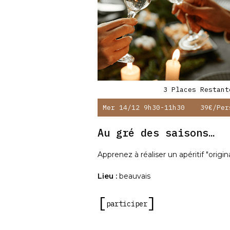
3 Places Restant
Mer 14/12 9h30-11h30
39€
/per
Au gré des saisons…
Apprenez à réaliser un apéritif "origin
Lieu :
beauvais
participer