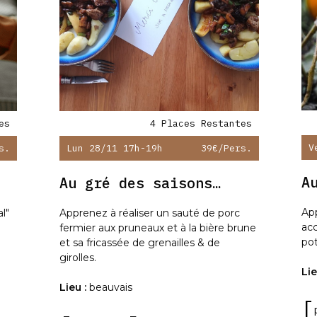
es
4 Places Restantes
V
s.
Lun 28/11 17h-19h
39€
/pers.
A
Au gré des saisons…
App
al"
Apprenez à réaliser un sauté de porc
ac
fermier aux pruneaux et à la bière brune
po
et sa fricassée de grenailles & de
girolles.
Lie
Lieu :
beauvais