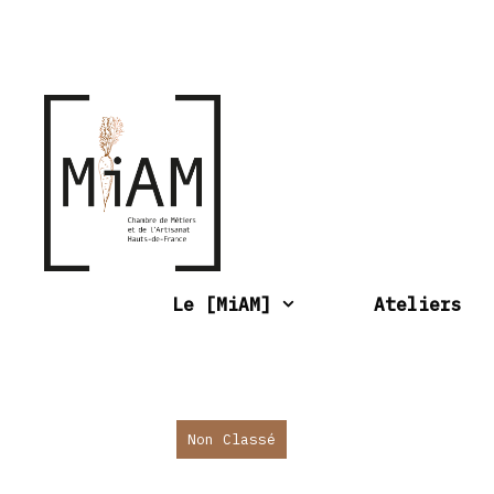
Aller
au
contenu
Le [MiAM]
Ateliers
Non Classé