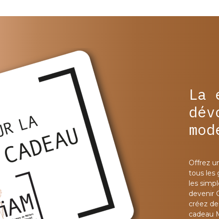
La 
dév
mod
Offrez u
tous les
les simp
devenir 
créez des
cadeau 