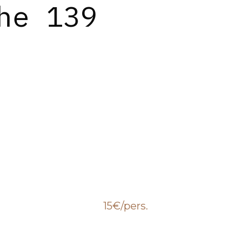
he 139
15€
/pers.