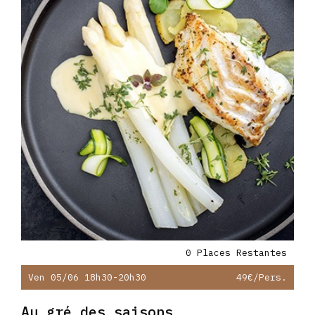
0 Places Restantes
Ven 05/06 18h30-20h30
49€
/pers.
Au gré des saisons…